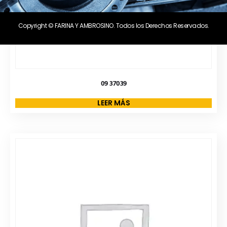
Copyright © FARINA Y AMBROSINO. Todos los Derechos Reservados.
09 37039
LEER MÁS