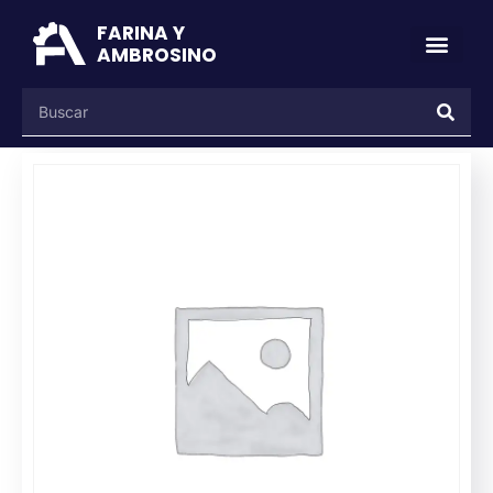
FARINA Y
AMBROSINO
HILCOR YOMEL