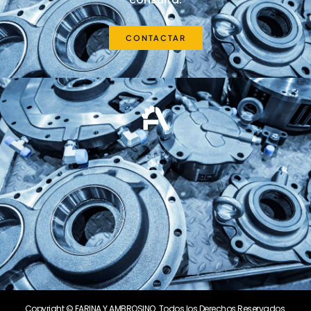
CONTACTAR
Copyright © FARINA Y AMBROSINO. Todos los Derechos Reservados.