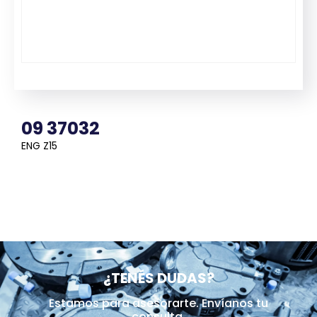
09 37032
ENG Z15
¿TENÉS DUDAS?
Estamos para asesorarte. Envíanos tu
consulta.