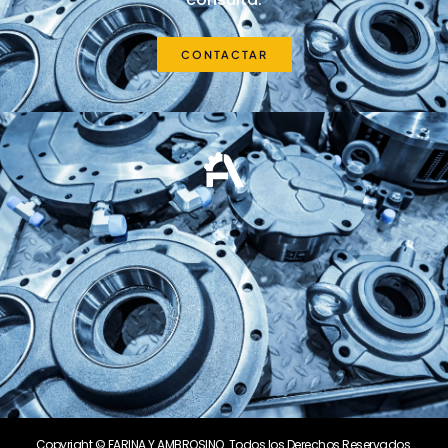
CONTACTAR
Copyright © FARINA Y AMBROSINO. Todos los Derechos Reservados.