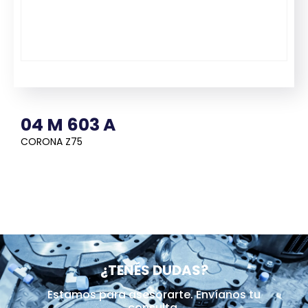
04 M 603 A
CORONA Z75
¿TENÉS DUDAS?
Estamos para asesorarte. Envíanos tu
consulta.