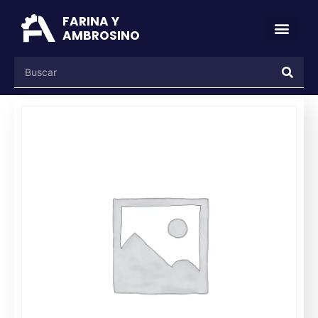
FARINA Y
AMBROSINO
REPUESTOS VASSALLI