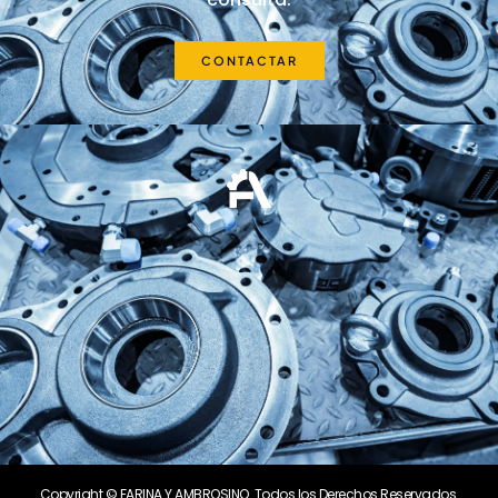
CONTACTAR
Copyright © FARINA Y AMBROSINO. Todos los Derechos Reservados.