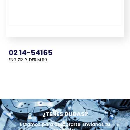
02 14-54165
ENG Z13 R. DER M.90
¿TENÉS DUDAS?
Estamos para asesorarte. Envíanos tu
consulta.