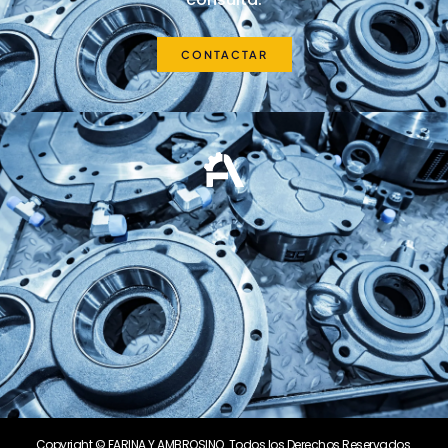
CONTACTAR
Copyright © FARINA Y AMBROSINO. Todos los Derechos Reservados.