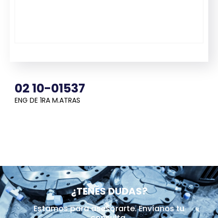
02 10-01537
ENG DE 1RA M.ATRAS
¿TENÉS DUDAS?
Estamos para asesorarte. Envíanos tu
consulta.