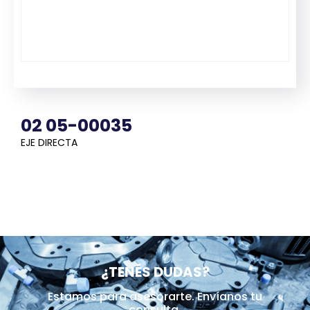
02 05-00035
EJE DIRECTA
¿TENÉS DUDAS?
Estamos para asesorarte. Envíanos tu
consulta.