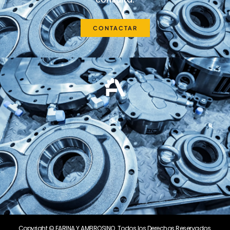
CONTACTAR
Copyright © FARINA Y AMBROSINO. Todos los Derechos Reservados.