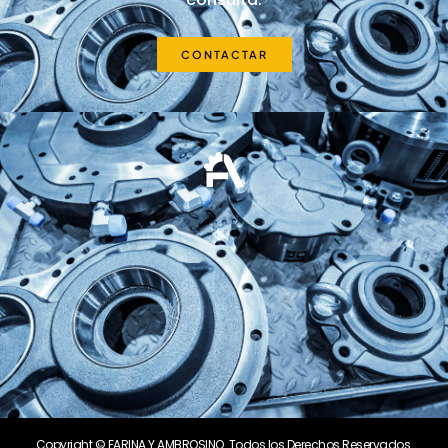
CONTACTAR
Copyright © FARINA Y AMBROSINO. Todos los Derechos Reservados.