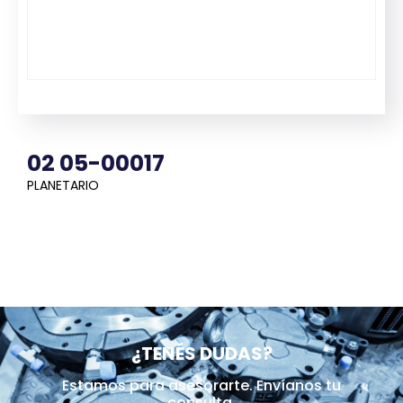
02 05-00017
PLANETARIO
¿TENÉS DUDAS?
Estamos para asesorarte. Envíanos tu
consulta.