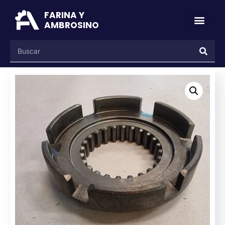
FARINA Y
AMBROSINO
REPUESTOS JHON DEERE