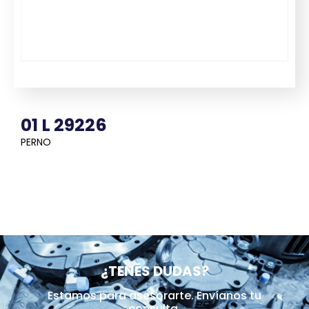
01 L 29226
PERNO
¿TENÉS DUDAS?
Estamos para asesorarte. Envíanos tu
consulta.