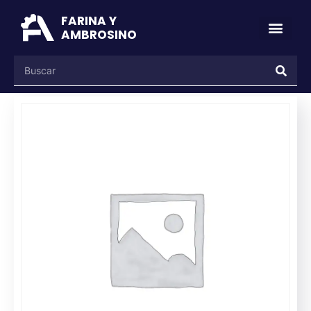
FARINA Y
AMBROSINO
REPUESTOS JHON DEERE