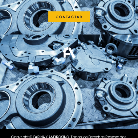
CONTACTAR
Copyright © FARINA Y AMBROSINO. Todos los Derechos Reservados.