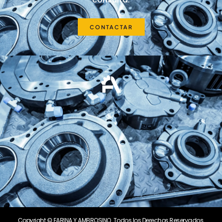
CONTACTAR
Copyright © FARINA Y AMBROSINO. Todos los Derechos Reservados.