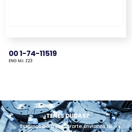
00 1-74-11519
ENG M.I. Z23
¿TENÉS DUDAS?
Estamos para asesorarte. Envíanos tu
consulta.