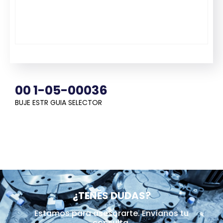
00 1-05-00036
BUJE ESTR GUIA SELECTOR
¿TENÉS DUDAS?
Estamos para asesorarte. Envíanos tu
consulta.