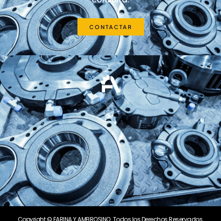
CONTACTAR
Copyright © FARINA Y AMBROSINO. Todos los Derechos Reservados.