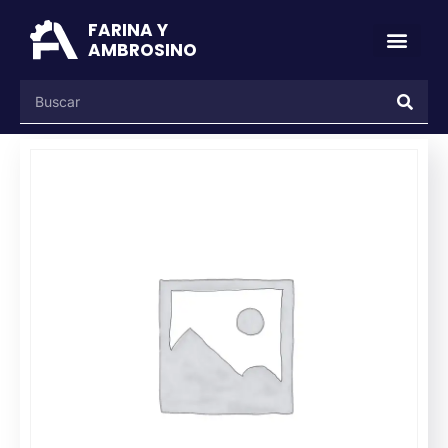
FARINA Y
AMBROSINO
VASALLI